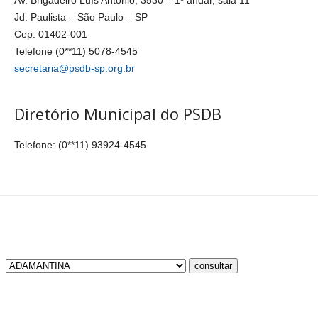
Av. Brigadeiro Luís Antônio, 3530 – 1º andar, sala 11
Jd. Paulista – São Paulo – SP
Cep: 01402-001
Telefone (0**11) 5078-4545
secretaria@psdb-sp.org.br
Diretório Municipal do PSDB
Telefone: (0**11) 93924-4545