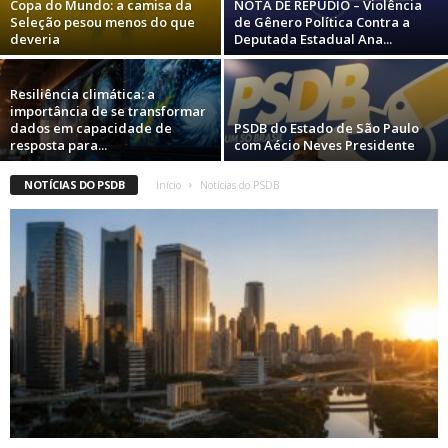
Copa do Mundo: a camisa da
NOTA DE REPÚDIO – Violência
Seleção pesou menos do que
de Gênero Política Contra a
deveria
Deputada Estadual Ana...
Resiliência climática: a
importância de se transformar
dados em capacidade de
PSDB do Estado de São Paulo
resposta para...
com Aécio Neves Presidente
NOTÍCIAS DO PSDB
Início
Notícias do PSDB