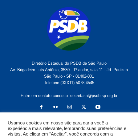
Diretório Estadual do PSDB de São Paulo
Av. Brigadeiro Luís Antônio, 3530 - 1º andar, sala 11 - Jd. Paulista
São Paulo - SP - 01402-001
Telefone (0XX11) 5078-4545
Entre em contato conosco:
secretaria@psdb-sp.org.br
Usamos cookies em nosso site para dar a você a
experiência mais relevante, lembrando suas preferências e
visitas. Ao clicar em “Aceitar”, você concorda com a