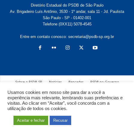
Diretório Estadual do PSDB de São Paulo
Av. Brigadeiro Luís Antônio, 3530 - 1º andar, sala 11 - Jd. Paulista
São Paulo - SP - 01402-001
Telefone (0XX11) 5078-4545
Entre em contato conosco:
secretaria@psdb-sp.org.br
Sobre o PSDB-SP
Notícias
Bancadas
PSDB no Governo
Secretaria Geral
Participe
Usamos cookies em nosso site para dar a você a
experiência mais relevante, lembrando suas preferências e
© Diretório Estadual do PSDB São Paulo
visitas. Ao clicar em “Aceitar”, você concorda com a
utilização de todos os cookies.
Aceitar e fechar
Recusar