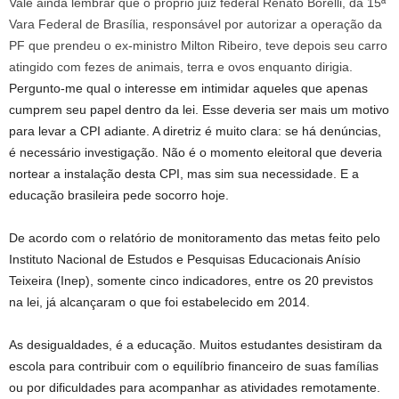
Vale ainda lembrar que o próprio juiz federal Renato Borelli, da 15ª
Vara Federal de Brasília, responsável por autorizar a operação da
PF que prendeu o ex-ministro Milton Ribeiro, teve depois seu carro
atingido com fezes de animais, terra e ovos enquanto dirigia.
Pergunto-me qual o interesse em intimidar aqueles que apenas
cumprem seu papel dentro da lei. Esse deveria ser mais um motivo
para levar a CPI adiante. A diretriz é muito clara: se há denúncias,
é necessário investigação. Não é o momento eleitoral que deveria
nortear a instalação desta CPI, mas sim sua necessidade. E a
educação brasileira pede socorro hoje.
De acordo com o relatório de monitoramento das metas feito pelo
Instituto Nacional de Estudos e Pesquisas Educacionais Anísio
Teixeira (Inep), somente cinco indicadores, entre os 20 previstos
na lei, já alcançaram o que foi estabelecido em 2014.
As desigualdades, é a educação. Muitos estudantes desistiram da
escola para contribuir com o equilíbrio financeiro de suas famílias
ou por dificuldades para acompanhar as atividades remotamente.