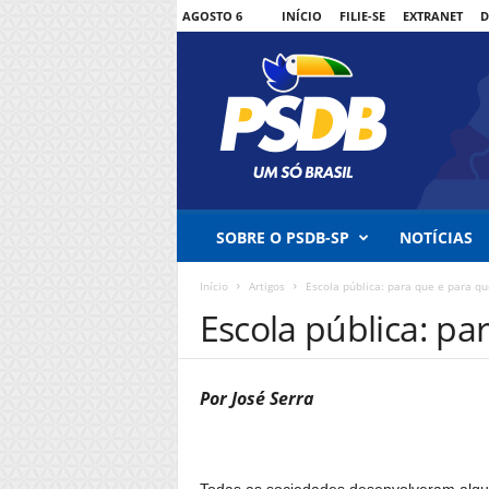
AGOSTO 6
INÍCIO
FILIE-SE
EXTRANET
D
P
SOBRE O PSDB-SP
NOTÍCIAS
S
D
Início
Artigos
Escola pública: para que e para q
B
-
Escola pública: p
S
P
Por José Serra