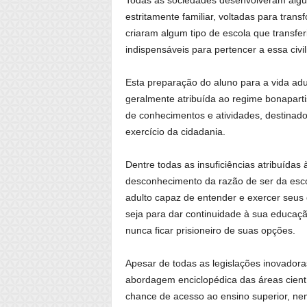
Todas as sociedades desenvolveram algum
estritamente familiar, voltadas para tran
criaram algum tipo de escola que transfe
indispensáveis para pertencer a essa civil
Esta preparação do aluno para a vida adul
geralmente atribuída ao regime bonaparti
de conhecimentos e atividades, destinad
exercício da cidadania.
Dentre todas as insuficiências atribuídas
desconhecimento da razão de ser da escol
adulto capaz de entender e exercer seus 
seja para dar continuidade à sua educaçã
nunca ficar prisioneiro de suas opções.
Apesar de todas as legislações inovadora
abordagem enciclopédica das áreas cien
chance de acesso ao ensino superior, ne