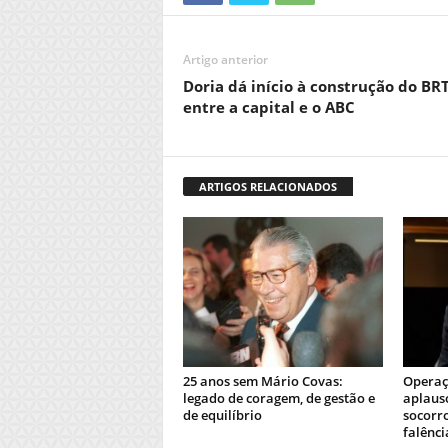
Artigo anterior
Doria dá início à construção do BR
entre a capital e o ABC
ARTIGOS RELACIONADOS
25 anos sem Mário Covas:
Operaçã
legado de coragem, de gestão e
aplauso
de equilíbrio
socorro
falênci