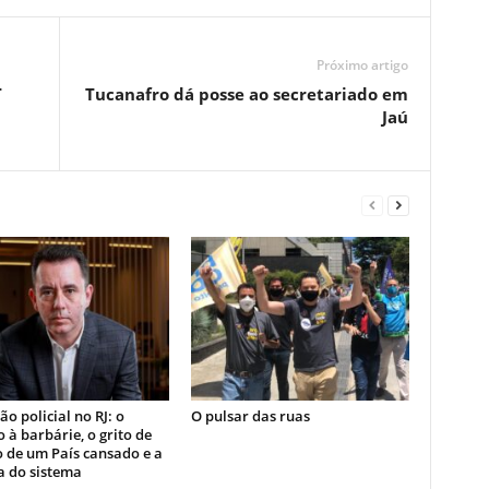
Próximo artigo
T
Tucanafro dá posse ao secretariado em
Jaú
o policial no RJ: o
O pulsar das ruas
 à barbárie, o grito de
 de um País cansado e a
a do sistema