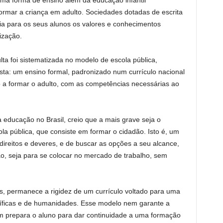
a forma de ensino além da educação infantil
sformar a criança em adulto. Sociedades dotadas de escrita
ria para os seus alunos os valores e conhecimentos
ização.
ta foi sistematizada no modelo de escola pública,
sta: um ensino formal, padronizado num currículo nacional
o a formar o adulto, com as competências necessárias ao
 à educação no Brasil, creio que a mais grave seja o
a pública, que consiste em formar o cidadão. Isto é, um
direitos e deveres, e de buscar as opções a seu alcance,
o, seja para se colocar no mercado de trabalho, sem
s, permanece a rigidez de um currículo voltado para uma
tíficas e de humanidades. Esse modelo nem garante a
m prepara o aluno para dar continuidade a uma formação