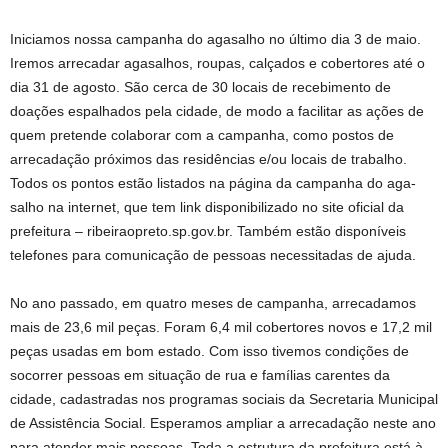
Iniciamos nossa campanha do agasalho no último dia 3 de maio.
Iremos arrecadar agasalhos, roupas, calçados e coberto­res até o
dia 31 de agosto. São cerca de 30 locais de recebimento de
doações espalhados pela cidade, de modo a facilitar as ações de
quem pretende colaborar com a campanha, como postos de
arrecadação próximos das residências e/ou locais de trabalho.
Todos os pontos estão listados na página da campanha do aga­
salho na internet, que tem link disponibilizado no site oficial da
prefeitura – ribeiraopreto.sp.gov.br. Também estão disponíveis
telefones para comunicação de pessoas necessitadas de ajuda.
No ano passado, em quatro meses de campanha, arrecada­mos
mais de 23,6 mil peças. Foram 6,4 mil cobertores novos e 17,2 mil
peças usadas em bom estado. Com isso tivemos condições de
socorrer pessoas em situação de rua e famílias carentes da
cidade, cadastradas nos programas sociais da Secretaria Municipal
de Assistência Social. Esperamos ampliar a arrecadação neste ano
para atender mais pessoas. Toda a es­trutura da prefeitura está à