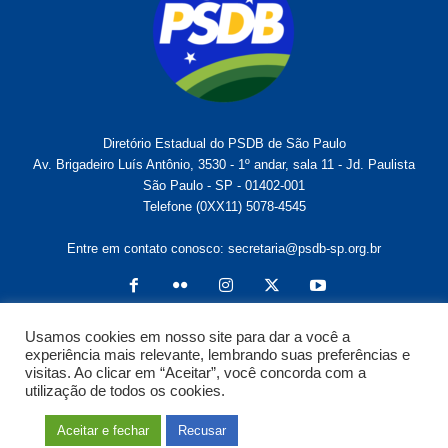
Diretório Estadual do PSDB de São Paulo
Av. Brigadeiro Luís Antônio, 3530 - 1º andar, sala 11 - Jd. Paulista
São Paulo - SP - 01402-001
Telefone (0XX11) 5078-4545
Entre em contato conosco:
secretaria@psdb-sp.org.br
Usamos cookies em nosso site para dar a você a
experiência mais relevante, lembrando suas preferências e
visitas. Ao clicar em “Aceitar”, você concorda com a
utilização de todos os cookies.
Sobre o PSDB-SP
Notícias
Bancadas
PSDB no Governo
Secretaria Geral
Participe
Aceitar e fechar
Recusar