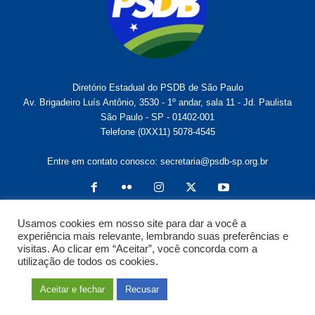
Diretório Estadual do PSDB de São Paulo
Av. Brigadeiro Luís Antônio, 3530 - 1º andar, sala 11 - Jd. Paulista
São Paulo - SP - 01402-001
Telefone (0XX11) 5078-4545
Entre em contato conosco:
secretaria@psdb-sp.org.br
Usamos cookies em nosso site para dar a você a
experiência mais relevante, lembrando suas preferências e
visitas. Ao clicar em “Aceitar”, você concorda com a
utilização de todos os cookies.
Sobre o PSDB-SP
Notícias
Bancadas
PSDB no Governo
Secretaria Geral
Participe
Aceitar e fechar
Recusar
© Diretório Estadual do PSDB São Paulo