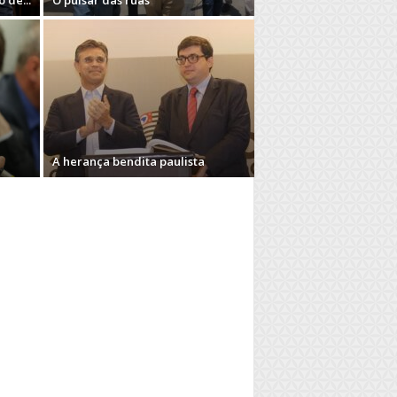
 de...
O pulsar das ruas
A herança bendita paulista