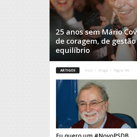
25 anos sem Mário Cov
de coragem, de gestão
equilíbrio
ARTIGOS
Início
Artigos
Página 186
Eu quero um #NovoPSDB