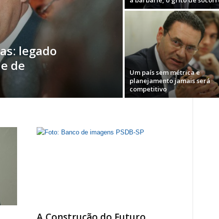
à barbárie, o grito de socorro
as: legado
 e de
Um país sem métrica e
planejamento jamais será
competitivo
A Construção do Futuro