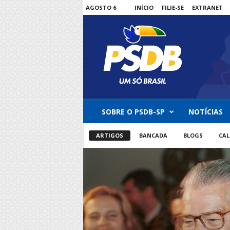
AGOSTO 6
INÍCIO
FILIE-SE
EXTRANET
P
SOBRE O PSDB-SP
NOTÍCIAS
S
D
ARTIGOS
BANCADA
BLOGS
CAL
B
-
S
P