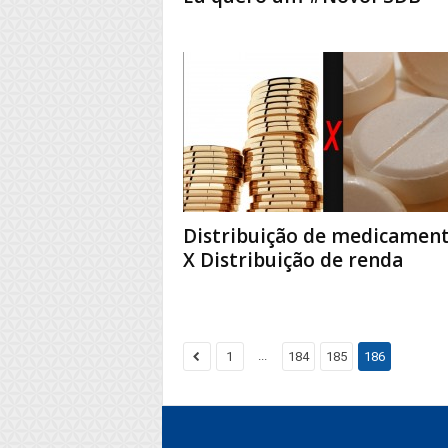
Distribuição de medicamen
X Distribuição de renda
...
1
184
185
186