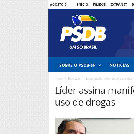
AGOSTO 7
INÍCIO
FILIE-SE
EXTRANET
D
P
SOBRE O PSDB-SP
NOTÍCIAS
S
D
Início
Bancada
Líder assina manifesto para desc
B
-
Líder assina manif
S
uso de drogas
P