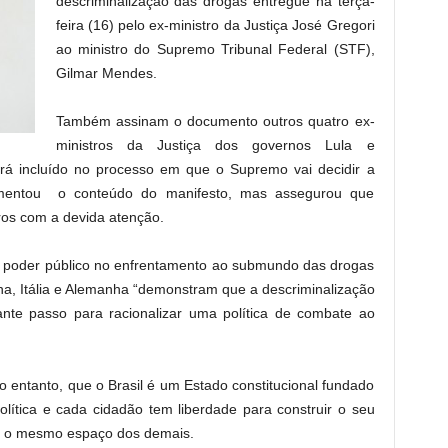
descriminalização das drogas entregue na terça-
feira (16) pelo ex-ministro da Justiça José Gregori
ao ministro do Supremo Tribunal Federal (STF),
Gilmar Mendes.
Também assinam o documento outros quatro ex-
ministros da Justiça dos governos Lula e
rá incluído no processo em que o Supremo vai decidir a
omentou o conteúdo do manifesto, mas assegurou que
ros com a devida atenção.
 poder público no enfrentamento ao submundo das drogas
na, Itália e Alemanha “demonstram que a descriminalização
nte passo para racionalizar uma política de combate ao
o entanto, que o Brasil é um Estado constitucional fundado
lítica e cada cidadão tem liberdade para construir o seu
te o mesmo espaço dos demais.