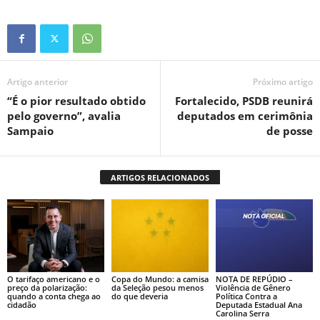
Artigo anterior
Próximo artigo
“É o pior resultado obtido
Fortalecido, PSDB reunirá
pelo governo”, avalia
deputados em cerimônia
Sampaio
de posse
ARTIGOS RELACIONADOS
O tarifaço americano e o
Copa do Mundo: a camisa
NOTA DE REPÚDIO –
preço da polarização:
da Seleção pesou menos
Violência de Gênero
quando a conta chega ao
do que deveria
Política Contra a
cidadão
Deputada Estadual Ana
Carolina Serra