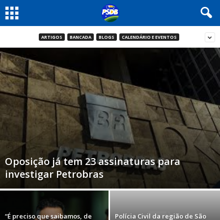
ARTIGOS
BANCADA
BLOGS
CALENDÁRIO E EVENTOS
Oposição já tem 23 assinaturas para
investigar Petrobras
“É preciso que saibamos, de
Polícia Civil da região de São