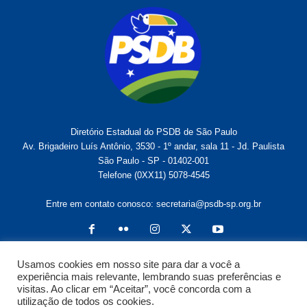
Diretório Estadual do PSDB de São Paulo
Av. Brigadeiro Luís Antônio, 3530 - 1º andar, sala 11 - Jd. Paulista
São Paulo - SP - 01402-001
Telefone (0XX11) 5078-4545
Entre em contato conosco:
secretaria@psdb-sp.org.br
Usamos cookies em nosso site para dar a você a
experiência mais relevante, lembrando suas preferências e
visitas. Ao clicar em “Aceitar”, você concorda com a
utilização de todos os cookies.